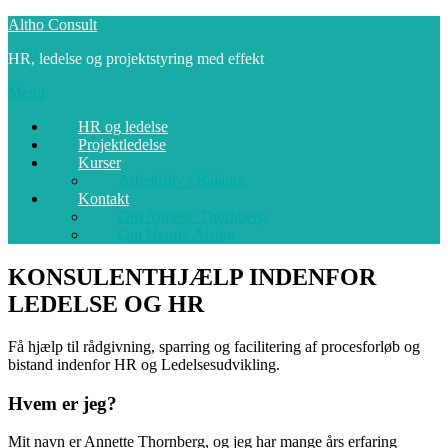
Spring
Altho Consult
til
HR, ledelse og projektstyring med effekt
indhold
Menu
HR og ledelse
Projektledelse
Kurser
Arbejdsliv i Balance
Kontakt
Om Annette Thornberg
Om Henrik Alsing
KONSULENTHJÆLP INDENFOR
LEDELSE OG HR
Få hjælp til rådgivning, sparring og facilitering af procesforløb og
bistand indenfor HR og Ledelsesudvikling.
Hvem er jeg?
Mit navn er Annette Thornberg, og jeg har mange års erfaring